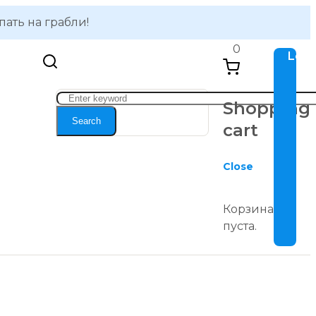
ать на грабли!
0
Logi
Shopping
Search
cart
Close
Корзина
пуста.