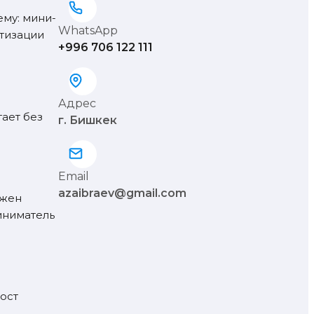
ему: мини-
WhatsApp
тизации
+996 706 122 111
Адрес
ает без
г. Бишкек
Email
azaibraev@gmail.com
лжен
иниматель
ост